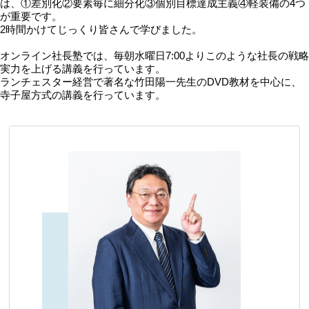
は、①差別化②要素毎に細分化③個別目標達成主義④軽装備の4つ
が重要です。
2時間かけてじっくり皆さんで学びました。
オンライン社長塾では、毎朝水曜日7:00よりこのような社長の戦略
実力を上げる講義を行っています。
ランチェスター経営で著名な竹田陽一先生のDVD教材を中心に、
寺子屋方式の講義を行っています。