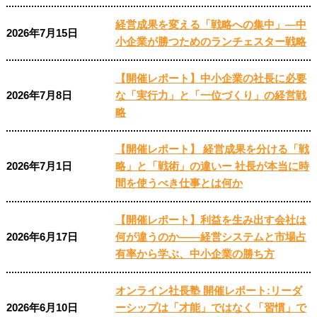
経営成果を変える「戦略への集中」―中
2026年7月15日
小企業が勝つためのランチェスター戦略
【開催レポート】中小企業の社長に必要
2026年7月8日
な「実行力」と「一位づくり」の経営戦
略
【開催レポート】 経営成果を分ける「戦
2026年7月1日
略」と「戦術」の違いー 社長が本当に時
間を使うべき仕事とは何か
【開催レポート】利益を生み出す会社は
2026年6月17日
何が違うのか――経営システムと市場占
有率から学ぶ、中小企業の勝ち方
オンライン社長塾 開催レポート:リーダ
2026年6月10日
ーシップは「才能」ではなく「習慣」で